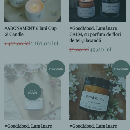
#ABONAMENT 6 luni Cup
#GoodMood. Lumânare
& Candle
CALM, cu parfum de flori
de tei și lavandă
Preț
Preț
1.161,00 lei
1.452,00 lei
obișnuit
la
Preț
Preț
49,00 lei
72,00 lei
ofertă
obișnuit
la
ofertă
#REDUCERE
#REDUCERE
STOC
EPUIZAT
#GoodMood. Lumânare
#GoodMood. Lumânare