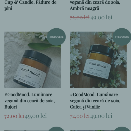
Cup & Candle, Pădure de
vegană din ceară de soia,
pini
Ambră neagră
Preț
Preț
49,00 lei
72,00 lei
obișnuit
la
ofertă
#REDUCERE
#REDUCERE
#GoodMood. Lumânare
#GoodMood. Lumânare
vegană din ceară de soia,
vegană din ceară de soia,
Bujori
Cafea și Vanilie
Preț
Preț
49,00 lei
Preț
Preț
49,00 lei
72,00 lei
72,00 lei
obișnuit
la
obișnuit
la
ofertă
ofertă