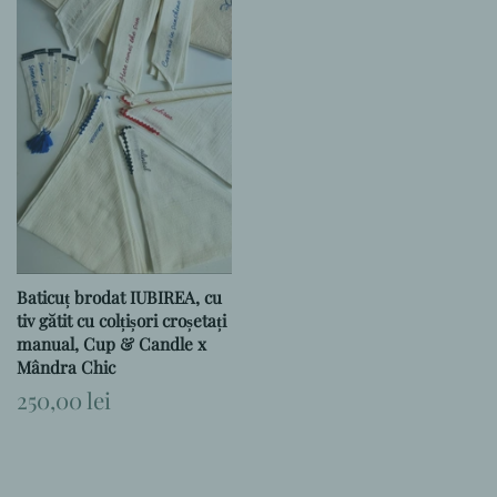
Baticuț brodat IUBIREA, cu
tiv gătit cu colțișori croșetați
manual, Cup & Candle x
Mândra Chic
Preț
250,00 lei
obișnuit