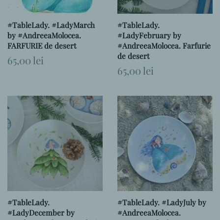
#TableLady. #LadyMarch
#TableLady.
by #AndreeaMolocea.
#LadyFebruary by
FARFURIE de desert
#AndreeaMolocea. Farfurie
de desert
Preț
65,00 lei
obișnuit
Preț
65,00 lei
obișnuit
#TableLady.
#TableLady. #LadyJuly by
#LadyDecember by
#AndreeaMolocea.