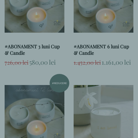
#ABONAMENT 3 luni Cup
#ABONAMENT 6 luni Cup
& Candle
& Candle
Preț
Preț
580,00 lei
Preț
Preț
1.161,00 lei
726,00 lei
1.452,00 lei
obișnuit
la
obișnuit
la
ofertă
ofertă
#REDUCERE