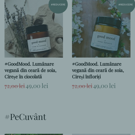
#REDUCERE
#REDUCERE
#GoodMood. Lumânare
#GoodMood. Lumânare
vegană din ceară de soia,
vegană din ceară de soia,
Cireșe în ciocolată
Cireși înfloriți
Preț
Preț
49,00 lei
Preț
Preț
49,00 lei
72,00 lei
72,00 lei
obișnuit
la
obișnuit
la
ofertă
ofertă
#PeCuvânt