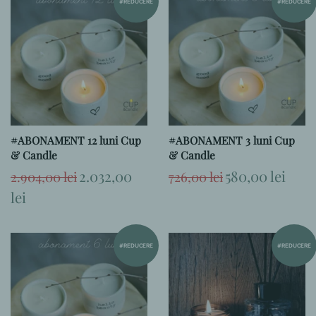
#REDUCERE
#REDUCERE
#ABONAMENT 12 luni Cup
#ABONAMENT 3 luni Cup
& Candle
& Candle
Preț
Preț
2.032,00
Preț
Preț
580,00 lei
2.904,00 lei
726,00 lei
obișnuit
la
obișnuit
la
lei
ofertă
ofertă
#REDUCERE
#REDUCERE