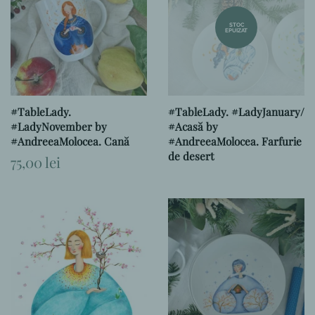
STOC
EPUIZAT
#TableLady.
#TableLady. #LadyJanuary/
#LadyNovember by
#Acasă by
#AndreeaMolocea. Cană
#AndreeaMolocea. Farfurie
de desert
Preț
75,00 lei
obișnuit