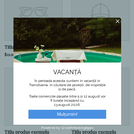
Titlu produs exemplu
Titlu produs exemplu
$19.99
$19.99
VACANȚĂ
În perioada aceasta suntem în vacanță în
Transilvania, în căutare de povești, de inspirație
și de joacă.
Toate comenzile plasate între 5 și 12 august vor
fi livrate începând cu
13 august 2026.
Mulțumim!
Powered by GrowthHackingApps
Titlu produs exemplu
Titlu produs exemplu