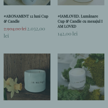
#ABONAMENT 12 luni Cup
#IAMLOVED. Lumânare
& Candle
Cup & Candle cu mesajul I
AM LOVED
Preț
Preț
2.032,00
2.904,00 lei
obișnuit
la
Preț
142,00 lei
lei
ofertă
obișnuit