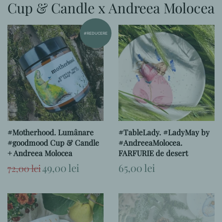
Cup & Candle x Andreea Molocea
#REDUCERE
#Motherhood. Lumânare
#TableLady. #LadyMay by
#goodmood Cup & Candle
#AndreeaMolocea.
+ Andreea Molocea
FARFURIE de desert
Preț
Preț
49,00 lei
Preț
65,00 lei
72,00 lei
obișnuit
la
obișnuit
ofertă