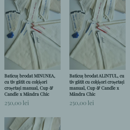
Baticuț brodat MINUNEA,
Baticuț brodat ALINTUL, cu
cu tiv gătit cu colțișori
tiv gătit cu colțișori croșetați
croșetați manual, Cup &
manual, Cup & Candle x
Candle x Mândra Chic
Mândra Chic
Preț
250,00 lei
Preț
250,00 lei
obișnuit
obișnuit