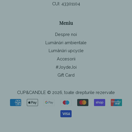
CUI: 43301104
Meniu
Despre noi
Lumânări ambientale
Lumânări upcycle
Accesorii
#JoydeJoi
Gift Card
CUP&CANDLE
© 2026, toate drepturile rezervate
Pictograme
de
plată
Utilizează