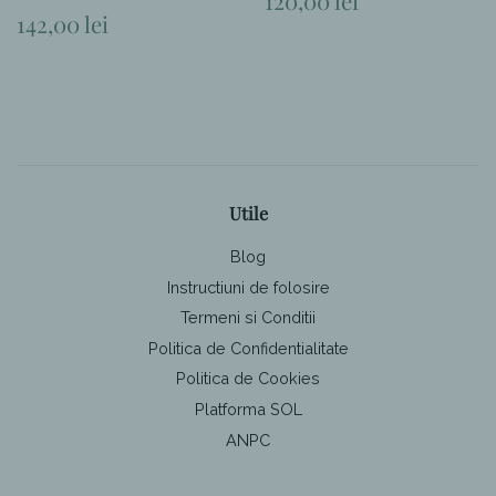
120,00 lei
obișnuit
Preț
142,00 lei
obișnuit
Utile
Blog
Instructiuni de folosire
Termeni si Conditii
Politica de Confidentialitate
Politica de Cookies
Platforma SOL
ANPC