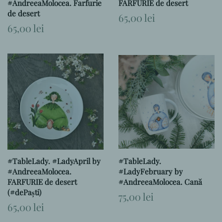
#AndreeaMolocea. Farfurie
FARFURIE de desert
de desert
Preț
65,00 lei
obișnuit
Preț
65,00 lei
obișnuit
#TableLady. #LadyApril by
#TableLady.
#AndreeaMolocea.
#LadyFebruary by
FARFURIE de desert
#AndreeaMolocea. Cană
(#dePaști)
Preț
75,00 lei
obișnuit
Preț
65,00 lei
obișnuit