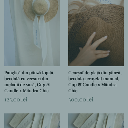
Panglică din pânză topită,
Cearșaf de plajă din pânză,
brodată cu versuri din
brodat și croșetat manual,
melodii de vară, Cup &
Cup & Candle x Mândra
Candle x Mândra Chic
Chic
Preț
125,00 lei
Preț
300,00 lei
obișnuit
obișnuit