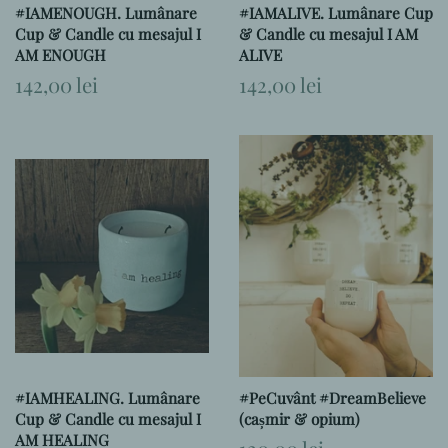
#IAMENOUGH. Lumânare
#IAMALIVE. Lumânare Cup
Cup & Candle cu mesajul I
& Candle cu mesajul I AM
AM ENOUGH
ALIVE
Preț
142,00 lei
Preț
142,00 lei
obișnuit
obișnuit
#IAMHEALING. Lumânare
#PeCuvânt #DreamBelieve
Cup & Candle cu mesajul I
(cașmir & opium)
AM HEALING
Preț