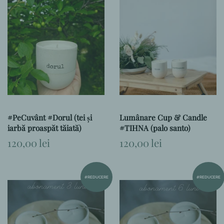
#PeCuvânt #Dorul (tei și
Lumânare Cup & Candle
iarbă proaspăt tăiată)
#TIHNA (palo santo)
Preț
120,00 lei
Preț
120,00 lei
obișnuit
obișnuit
#REDUCERE
#REDUCERE