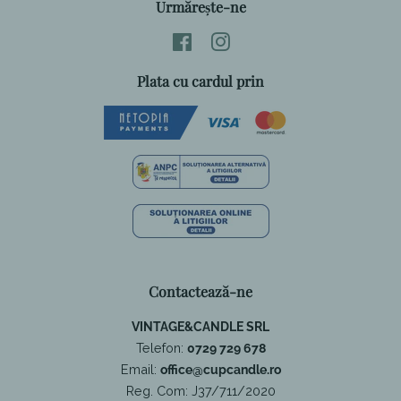
Urmărește-ne
Facebook
Instagram
Plata cu cardul prin
Contactează-ne
VINTAGE&CANDLE SRL
Telefon:
0729 729 678
Email:
office@cupcandle.ro
Reg. Com: J37/711/2020